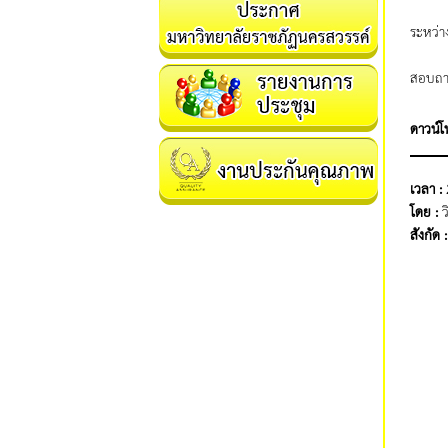
ระหว่า
สอบถาม
ดาวน์
เวลา :
โดย :
ว
สังกัด 