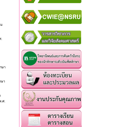
าม
ศ.
ึกษา
ึกษา
า
พ.ศ.