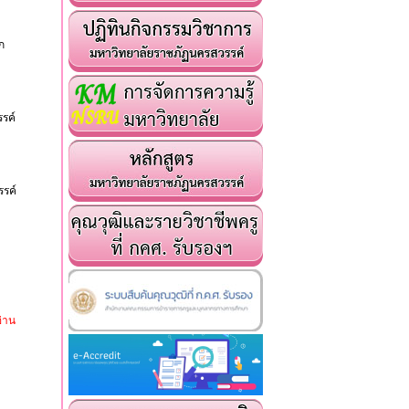
ก
รค์
รรค์
่าน