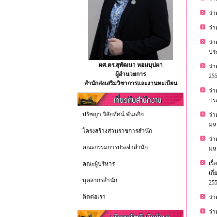
ว่
ว่
ว่
ปร
ผศ.ดร.สุพัฒนา หอมบุปผา
ว่
ผู้อำนวยการ
25
สำนักส่งเสริมวิชาการและงานทะเบียน
ว่
ปร
ปรัชญา วิสัยทัศน์ พันธกิจ
ว่
มห
โครงสร้างส่วนราชการสำนัก
ว่
คณะกรรมการประจำสำนัก
มห
เร
คณะผู้บริหาร
เก
บุคลากรสำนัก
25
ติดต่อเรา
ว่า
ว่